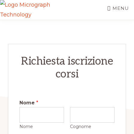
Passa
MENU
al
MICROGRAPH
contenuto
Centro
TECHNOLOGY
principale
di
Formazione
Autodesk
Richiesta iscrizione
-
corsi
BIM
Nome
*
Nome
Cognome